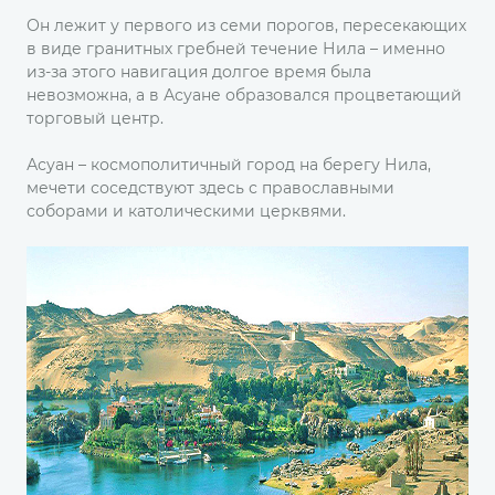
Он лежит у первого из семи порогов, пересекающих
в виде гранитных гребней течение Нила – именно
из-за этого навигация долгое время была
невозможна, а в Асуане образовался процветающий
торговый центр.
Асуан – космополитичный город на берегу Нила,
мечети соседствуют здесь с православными
соборами и католическими церквями.