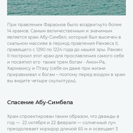
При правлении Фараонов было воздвигнуто более
14 храмов. Самым величественным и значимым
является храм Абу-Симбел, который был высечен в
скальном массиве в период правления Рамзеса II,
правящего с 1290 по 1224 года до нашей эры. Рамзес
II построил этот храм для прославления самого себя
и посвятил его также трем богам - Амон-Ра,
Хармакису и Птаху (себя он даже при жизни
приравнивал к богам – поэтому перед входом в храм
вы видите четыре скульптуры).
Спасение Абу-Симбела
Храм спроектирован таким образом, что дважды в
год — 22 октября и 22 февраля — солнечный луч
преодолевает коридор длиной 65 м и освещает 3