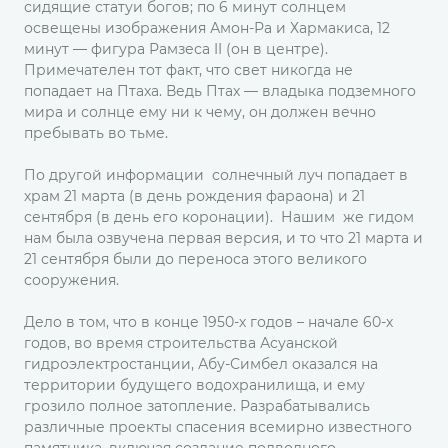
сидящие статуи богов; по 6 минут солнцем
освещены изображения Амон-Ра и Хармакиса, 12
минут — фигура Рамзеса II (он в центре).
Примечателен тот факт, что свет никогда не
попадает на Птаха. Ведь Птах — владыка подземного
мира и солнце ему ни к чему, он должен вечно
пребывать во тьме.
По другой информации солнечный луч попадает в
храм 21 марта (в день рождения фараона) и 21
сентября (в день его коронации). Нашим же гидом
нам была озвучена первая версия, и то что 21 марта и
21 сентября были до переноса этого великого
сооружения.
Дело в том, что в конце 1950-х годов – начале 60-х
годов, во время строительства Асуанской
гидроэлектростанции, Абу-Симбел оказался на
территории будущего водохранилища, и ему
грозило полное затопление. Разрабатывались
различные проекты спасения всемирно известного