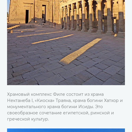
Храмовый комплекс Филе состоит из храма
Нектанеба I, «Киоска» Траяна, храма богини Хатхор и
монументального храма богини Исиды. Это
своеобразное сочетание египетской, римской и
греческой культур.