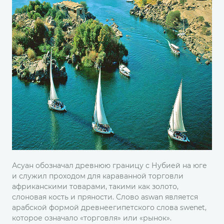
Асуан обозначал древнюю границу с Нубией на юге
и служил проходом для караванной торговли
африканскими товарами, такими как золото,
слоновая кость и пряности. Слово aswan является
арабской формой древнеегипетского слова swenet,
которое означало «торговля» или «рынок».