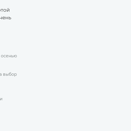
этой
чень
а осенью
на выбор
ри