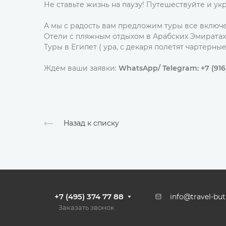
Не ставьте жизнь на паузу! Путешествуйте и у
А мы с радость вам предложим туры все включе
Отели с пляжным отдыхом в Арабских Эмиратах.
Туры в Египет ( ура, с декаря полетят чартерны
Ждем ваши заявки:
WhatsApp/ Telegram: +7 (916)
Назад к списку
+7 (495) 374 77 88
info@travel-but
Заказать звонок