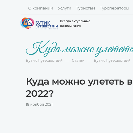
О компании
Услуги
Туристам
Туроператоры
Всегда актуальные
направления
Куда можно улететь 
Бутик Путешествий
Статьи
Бутик Путешествий
—
—
Куда можно улететь 
2022?
18 ноября 2021