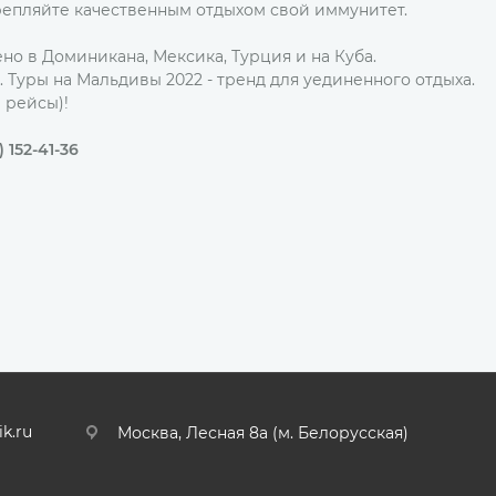
крепляйте качественным отдыхом свой иммунитет.
но в Доминикана, Мексика, Турция и на Куба.
 Туры на Мальдивы 2022 - тренд для уединенного отдыха.
е рейсы)!
 152-41-36
ik.ru
Москва, Лесная 8а (м. Белорусская)