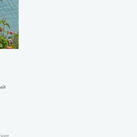
ый
ские