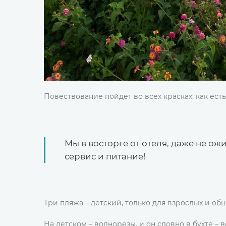
Повествование пойдет во всех красках, как есть
Мы в восторге от отеля, даже не 
сервис и питание!
Три пляжа – детский, только для взрослых и общ
На детском – волнорезы, и он словно в бухте – 