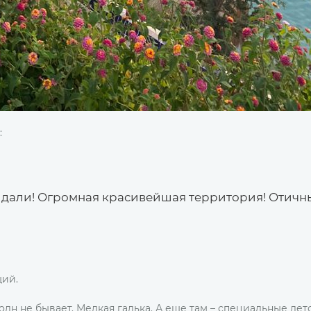
:
ожидали! Огромная красивейшая территория! Отичн
ий.
волн не бывает. Мелкая галька. А еще там – специальные дет