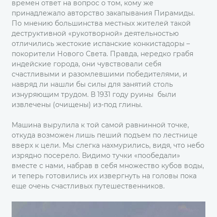
времен ответ на вопрос о том, кому же
принадлежало авторство закапывания Пирамиды.
По мнению большинства местных жителей такой
деструктивной «рукотворной» деятельностью
отличились жестокие испанские конкистадоры –
покорители Нового Света. Правда, нередко грабя
индейские города, они чувствовали себя
счастливыми и разомлевшими победителями, и
навряд ли нашли бы силы для занятий столь
изнуряющим трудом. В 1931 году руины были
извлечены (очищены) из-под глины.
Машина вырулила к той самой равнинной точке,
откуда возможен лишь пеший подъем по лестнице
вверх к цели. Мы слегка нахмурились, видя, что небо
изрядно посерело. Видимо тучки «пообедали»
вместе с нами, набрав в себя множество кубов воды,
и теперь готовились их извергнуть на головы пока
еще очень счастливых путешественников.