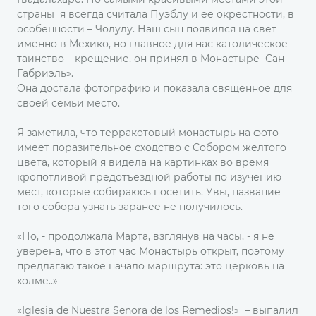
страны я всегда считала Пуэблу и ее окрестности, в
особенности – Чолулу. Наш сын появился на свет
именно в Мехико, но главное для нас католическое
таинство – крещение, он принял в Монастыре Сан-
Габриэль».
Она достала фотографию и показала священное для
своей семьи место.
Я заметила, что терракотовый монастырь на фото
имеет поразительное сходство с Собором желтого
цвета, который я видела на картинках во время
кропотливой предотъездной работы по изучению
мест, которые собираюсь посетить. Увы, название
того собора узнать заранее не получилось.
«Но, - продолжала Марта, взглянув на часы, - я не
уверена, что в этот час Монастырь открыт, поэтому
предлагаю такое начало маршрута: это церковь на
холме..»
«Iglesia de Nuestra Senora de los Remedios!» – выпалил