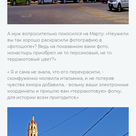
А муж вопросительно покосился на Марту: «Неужели
вы так хорошо раскрасили фотографию в
«фотошопе»? Ведь на показанном вами фото,
монастырь приобрел не то персиковый, не то
терракотовый цвет?»
« Я и сама не знала, что его перекрасили, -
сконфуженно молвила итальянка, и не потеряв
чувства юмора добавила, - возьму ваши электронные
координаты и пришлю вам «терракотовую» фотку,
для истории всем пригодится.»