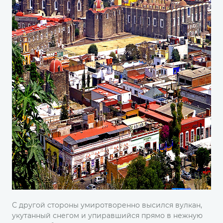
С другой стороны умиротворенно высился вулкан,
укутанный снегом и упиравшийся прямо в нежную