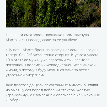
На нашей смотровой площадке промелькнула
Марта, и мы последовали за ее улыбкой.
«Ну вот, - Марта бросила взгляд на часы, - 4 часа дня,
теперь Сан Габриэль точно открыт». И усмехнулась:
«В в этот час муж и уже взрослый сын всецело
поглощены делами их каждодневной итальянской
жизни, а потому я буду молиться одна за всех с
утроенной энергией».
Жук долетел до цели за считанные минуты. Я, глядя
на высящуюся перед лобовым стеклом желтую
«громадину», с изумлением опознала в нем искомый
«Собор».