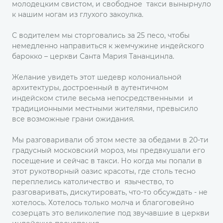
молодецким свистом, и свободное такси вынырнуло
к нашим ногам из глухого закоулка.
С водителем мы сторговались за 25 песо, чтобы
немедленно направиться к жемчужине индейского
барокко – церкви Санта Мария Тананцинла.
Желание увидеть этот шедевр колониальной
архитектуры, достроенный в аутентичном
индейском стиле весьма непосредственными и
традиционными местными жителями, превысило
все возможные грани ожидания.
Мы разговаривали об этом месте за обедами в 20-ти
градусный московский мороз, мы предвкушали его
посещение и сейчас в такси. Но когда мы попали в
этот рукотворный оазис красоты, где столь тесно
переплелись католичество и язычество, то
разговаривать, дискутировать, что-то обсуждать - не
хотелось. Хотелось только молча и благоговейно
созерцать это великолепие под звучавшие в церкви