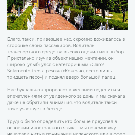
Благо, такси, привезшее нас, скромно дожидалось в
сторонке своих пассажиров. Водитель
транспортного средства высоко оценил наш выбор.
Пристально изучив объект наших мечтаний, он
широко улыбнулся с категоричным «Claro!
Solamento trenta pesos» («Конечно, всего лишь
тридцать песо») и поднял вверх большой палец.
Нас буквально «прорвало» в желании поделиться
впечатлениями от увиденного за день, и мы сначала
даже не обратили внимания, что водитель такси
тоже участвует в беседе.
Трудно было определить кто больше преуспел в
освоении иностранного языка – мы понемножку
нащупали нить в понимании испанского или шофер