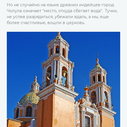
Но не случайно на языке древних индейцев город
Чолула означает "место, откуда сбегает вода". Тучки,
не успев разрядиться, убежали вдаль, а мы, еще
более счастливые, вошли в церковь.