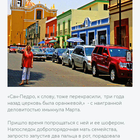
«Сан-Педро, к слову, тоже перекрасили, три года
назад церковь была оранжевой,» - с наигранной
деловитостью хмыкнула Марта.
Пришло время попрощаться с ней и ее шофером.
Напоследок добропорядочная мать семейства,
запросто запустив два пальца в рот, порадовала