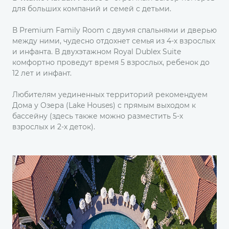
для больших компаний и семей с детьми.
В Premium Family Room с двумя спальнями и дверью
между ними, чудесно отдохнет семья из 4-х взрослых
и инфанта. В двухэтажном Royal Dublex Suite
комфортно проведут время 5 взрослых, ребенок до
12 лет и инфант.
Любителям уединенных территорий рекомендуем
Дома у Oзера (Lake Houses) с прямым выходом к
бассейну (здесь также можно разместить 5-х
взрослых и 2-х деток).