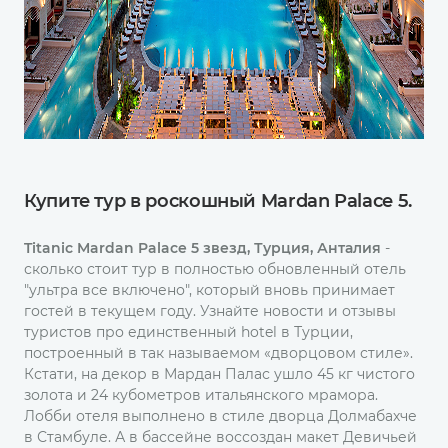
Купите тур в роскошный Mardan Palace 5.
Titanic Mardan Palace 5 звезд, Турция, Анталия
-
сколько стоит тур в полностью обновленный отель
"ультра все включено", который вновь принимает
гостей в текущем году. Узнайте новости и отзывы
туристов про единственный hotel в Турции,
построенный в так называемом «дворцовом стиле».
Кстати, на декор в Мардан Палас ушло 45 кг чистого
золота и 24 кубометров итальянского мрамора.
Лобби отеля выполнено в стиле дворца Долмабахче
в Стамбуле. А в бассейне воссоздан макет Девичьей