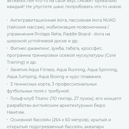
активностей что-то на свой вкус сможет буквально
каждый! Не упустите шанс попробовать что-то новое.
Антигравитационная йога, пассивная йога NUAD
(тайский массаж), мобилизация позвоночника /
упражнения Prolaps Reha, Paddle Board - йога на
широкой устойчивой доске и др.
Фитнес-джампинг, зумба, табата, кроссфит,
программа тренировки осевой мускулатуры (Core
Training) и др.
Занятия Aqua Fitness, Aqua Running, Aqua Spinning,
Aqua Jumping, Aqua Boxing и курс плавания.
3 теннисных корта, 3 профессиональных
футбольных поля с трибуной.
Гольф-клуб Titanic (110 гектар, 27 лунок), его концепт
разработан английским архитектурным бюро
Hawtree.
Основной бассейн (264 х 60 метров), крытый и
открытый подогреваемый бассейн, аквапарк