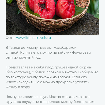
Фото:
www.life-in-travels.ru
В Таиланде чомпу назвают малабарской
сливой. Купить его можно на тайских фруктовых
рынках круглый год.
Представляет из себя плод грушевидной формы
(без косточек), с белой плотной мякотью. В общем-то
по текстуре чомпу похожи на яблоки. Если его
мякоть охладить - ею можно прекрасно утолять
жажду в жару.
Чомпу не яркий на вкус. Можно сказать, что этот
фрукт по вкусу - нечто среднее между болгарским