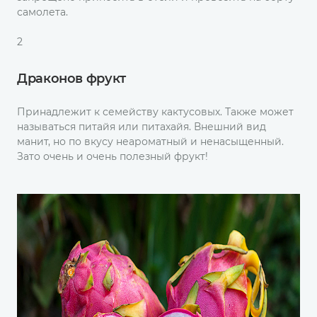
самолета.
2
Драконов фрукт
Принадлежит к семейству кактусовых. Также может
называться питайя или питахайя. Внешний вид
манит, но по вкусу неароматный и ненасыщенный.
Зато очень и очень полезный фрукт!