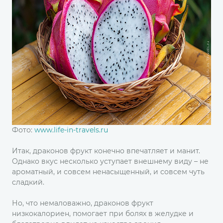
Фото:
www.life-in-travels.ru
Итак, драконов фрукт конечно впечатляет и манит.
Однако вкус несколько уступает внешнему виду – не
ароматный, и совсем ненасыщенный, и совсем чуть
сладкий.
Но, что немаловажно, драконов фрукт
низкокалориен, помогает при болях в желудке и