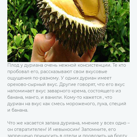
Плод у дуриана очень нежной консистенции. Те кто
пробовал его, рассказывают свои вкусовые
ощущения по-разному. У одних дуриан имеет
орехово-сырный вкус. Другие говорят, что его вкус
напоминает вкус заварного крема, состоящего из
банана, манго, и ванили. Кому-то кажется , что
дуриан на вкус как смесь мороженого, лука, специй
и банана.
Что же касается запаха дуриана, мнение у всех одно –
он отвратителен! И невыносим! Запомните, его
запрещено приносить в отели и провозить на борту