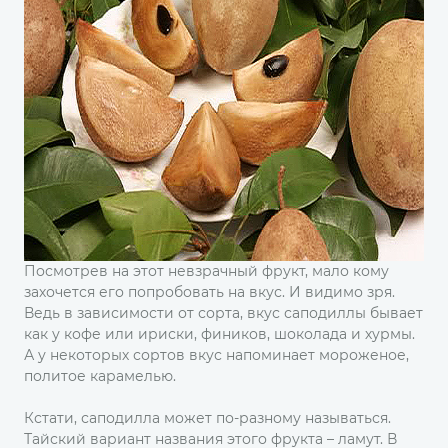
Посмотрев на этот невзрачный фрукт, мало кому
захочется его попробовать на вкус. И видимо зря.
Ведь в зависимости от сорта, вкус саподиллы бывает
как у кофе или ириски, фиников, шоколада и хурмы.
А у некоторых сортов вкус напоминает мороженое,
политое карамелью.
Кстати, саподилла может по-разному называться.
Тайский вариант названия этого фрукта – ламут. В