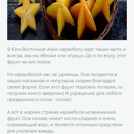
В Юго-Восточной Азии карамболу едят также часто и
всегда, как мы яблоки или огурцы. Да и по вкусу этот
фрукт на них похож.
Но карамболой нас не удивишь. Она продается в
наших магазинах и популярна скорее благодаря
своей форме. Если этот фрукт порезать поперек, то
получим много зведочек) И украшение для любого
праздничного стола - готово!
А вот в жарких странах карамбола незаменимый
фрукт. Она сочная, имеет кисло-сладкий и очень
освежающий вкус, и является отличным средством
для утоления жажды.