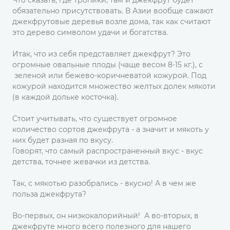
Что сказать, где тропики, там и джекфрут будет
обязательно присутствовать. В Азии вообще сажают
джекфрутовые деревья возле дома, так как считают
это дерево символом удачи и богатства.
Итак, что из себя представляет джекфрут? Это
огромные овальные плоды (чаще весом 8-15 кг.), с
зеленой или бежево-коричневатой кожурой. Под
кожурой находится множество желтых долек мякоти
(в каждой дольке косточка).
Стоит учитывать, что существует огромное
количество сортов джекфрута - а значит и мякоть у
них будет разная по вкусу.
Говорят, что самый распространенный вкус - вкус
детства, точнее жевачки из детства.
Так, с мякотью разобрались - вкусно! А в чем же
польза джекфрута?
Во-первых, он низкокалорийный! А во-вторых, в
джекфруте много всего полезного для нашего