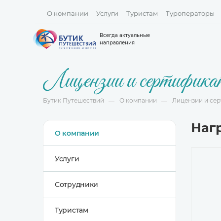
О компании
Услуги
Туристам
Туроператоры
Всегда актуальные
направления
Лицензии и сертифик
Бутик Путешествий
О компании
Лицензии и се
—
—
Наг
О компании
Услуги
Сотрудники
Туристам