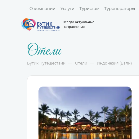
О компании
Услуги
Туристам
Туроператоры
Всегда актуальные
направления
Отели
Бутик Путешествий
Отели
Индонезия (Бали)
—
—