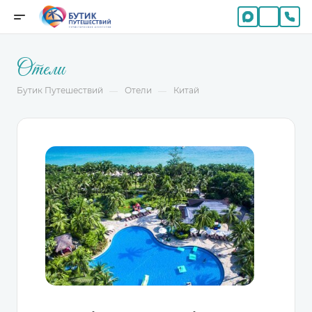
Отели
Бутик Путешествий
Отели
Китай
—
—