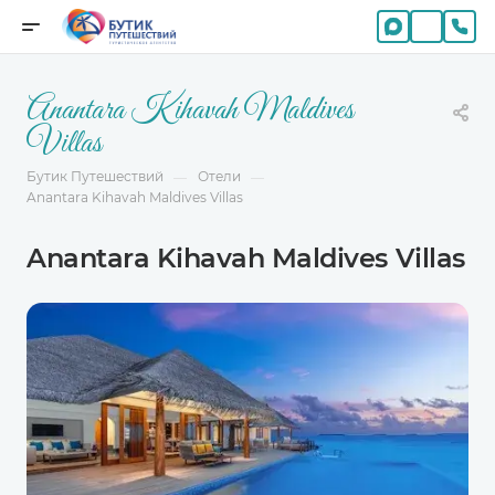
Anantara Kihavah Maldives
Villas
Бутик Путешествий
Отели
—
—
Anantara Kihavah Maldives Villas
Anantara Kihavah Maldives Villas