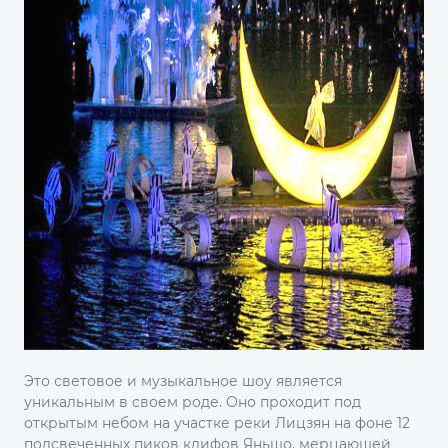
Это световое и музыкальное шоу является
уникальным в своем роде. Оно проходит под
открытым небом на участке реки Лицзян на фоне 12
подсвеченных пиков клифов Яньшо, мерцающей