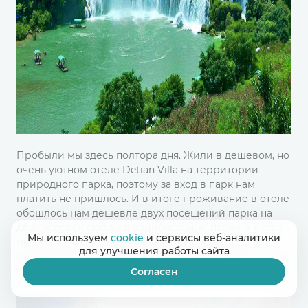
Пробыли мы здесь полтора дня. Жили в дешевом, но
очень уютном отеле Detian Villa на территории
природного парка, поэтому за вход в парк нам
платить не пришлось. И в итоге проживание в отеле
обошлось нам дешевле двух посещений парка на
двух человек (входы в национальные парки в Китае
Мы используем
cookie
и сервисы веб-аналитики
недешевы, если сравнивать со всем остальным –
для улучшения работы сайта
относительно дешевыми ценами на транспорт, еду и
т.д. )
Согласен