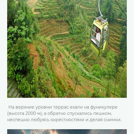
На верхние уровни террас ехали на фуникулере
(высота 2000 м), а обратно спускались пешком,
неспешно любуясь окрестностями и делая снимки.