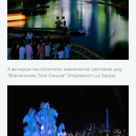
А вечером мы посетили знаменитое световое шоу
"Впечаление Люй Санцзе" (Impression Lui Sanjie).