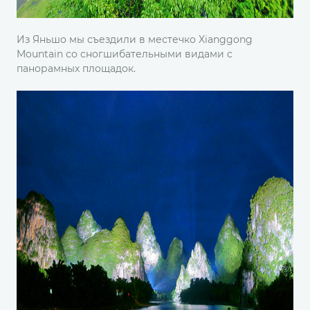
Из Яньшо мы съездили в местечко Xianggong
Mountain со сногшибательными видами с
панорамных площадок.