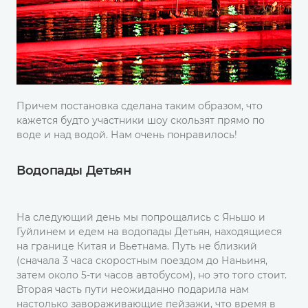
Причем постановка сделана таким образом, что
кажется будто участники шоу скользят прямо по
воде и над водой. Нам очень понравилось!
Водопады Детьян
На следующий день мы попрощались с Яньшо и
Гуйлинем и едем на водопады Детьян, находящиеся
на границе Китая и Вьетнама. Путь не близкий
(сначала 3 часа скоростным поездом до Наньиня,
затем около 5-ти часов автобусом), но это того стоит.
Вторая часть пути неожиданно подарила нам
настолько завораживающие пейзажи, что время в